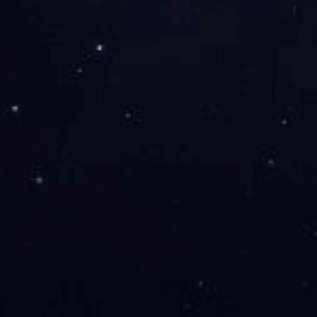
关于我们
产品展示
快速导航
公司简介
KFJ/BFJ乐鱼网页版
联系方式
车间展示
PW系列衬胶污水泵
新闻动态
运用领域
KFZ系列衬胶自吸泵
产品展示
售后服务
KFM系列衬胶砂磨泵
在线留言
乐鱼(中国)官方
Copyright © 2020 乐鱼网页版版权所有
乐竞
|
华体会体育
|
开云手机官方版登录入口
|
开云手机站官方版网站登
方入口
|