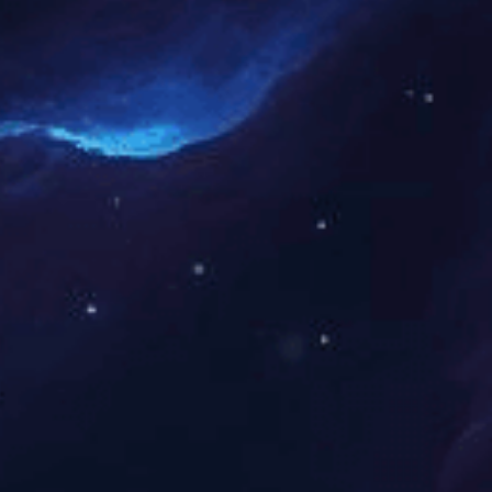
外形尺寸图: