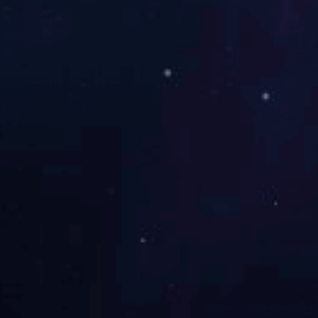
外型及安装尺寸