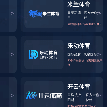
当前位置：
首页
> 公司产品
胶自吸泵